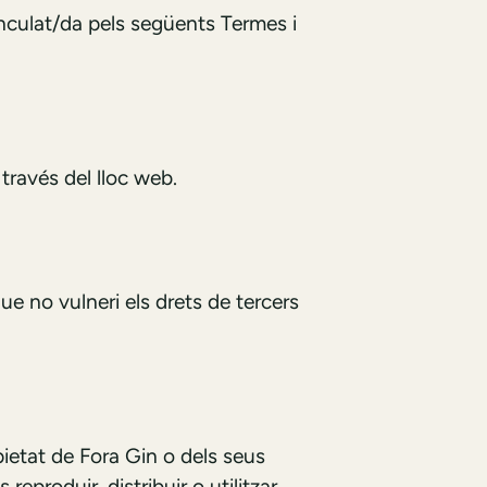
inculat/da pels següents Termes i
través del lloc web.
ue no vulneri els drets de tercers
pietat de Fora Gin o dels seus
reproduir, distribuir o utilitzar