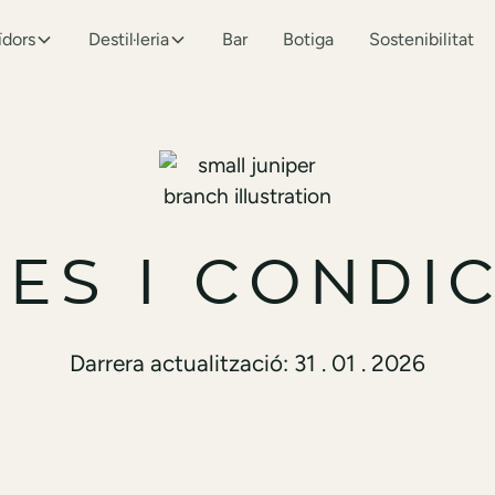
ïdors
Destil·leria
Bar
Botiga
Sostenibilitat
ES I CONDI
Darrera actualització: 31 . 01 . 2026