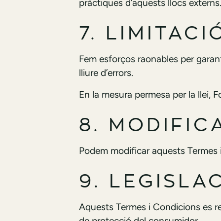
pràctiques d’aquests llocs externs
7. LIMITAC
Fem esforços raonables per garanti
lliure d’errors.
En la mesura permesa per la llei, 
8. MODIFIC
Podem modificar aquests Termes i
9. LEGISLA
Aquests Termes i Condicions es reg
de protecció del consumidor.