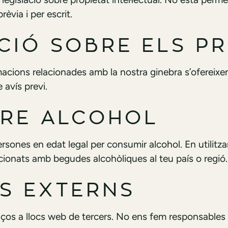
èvia i per escrit.
ACIÓ SOBRE ELS P
macions relacionades amb la nostra ginebra s’ofereixe
 avís previ.
BRE ALCOHOL
rsones en edat legal per consumir alcohol. En utilitza
acionats amb begudes alcohòliques al teu país o regió.
OS EXTERNS
ços a llocs web de tercers. No ens fem responsables 