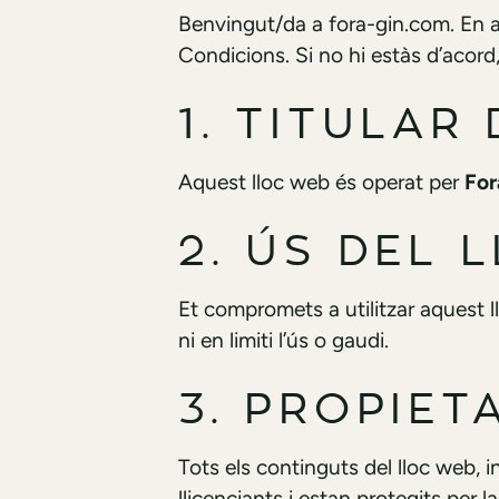
Benvingut/da a fora-gin.com. En a
Condicions. Si no hi estàs d’acord, s
1. TITULAR
Aquest lloc web és operat per
For
2. ÚS DEL 
Et compromets a utilitzar aquest l
ni en limiti l’ús o gaudi.
3. PROPIET
Tots els continguts del lloc web, i
llicenciants i estan protegits per la