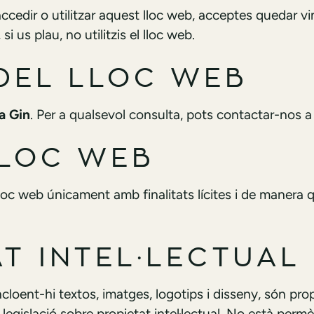
ccedir o utilitzar aquest lloc web, acceptes quedar v
i us plau, no utilitzis el lloc web.
 DEL LLOC WEB
a Gin
. Per a qualsevol consulta, pots contactar-nos a 
LLOC WEB
loc web únicament amb finalitats lícites i de manera q
AT INTEL·LECTUAL
ncloent-hi textos, imatges, logotips i disseny, són pro
 legislació sobre propietat intel·lectual. No està permès 