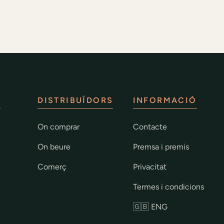
S
DISTRIBUÏDORS
INFORMACIÓ
On comprar
Contacte
On beure
Premsa i premis
Comerç
Privacitat
Termes i condicions
🇬🇧 ENG