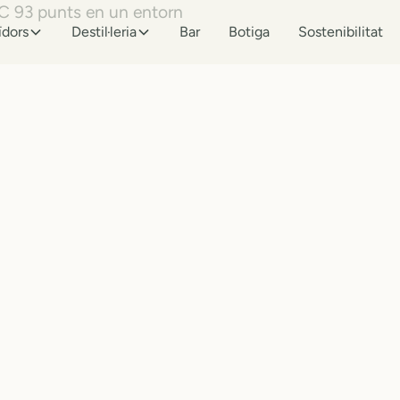
ïdors
Destil·leria
Bar
Botiga
Sostenibilitat